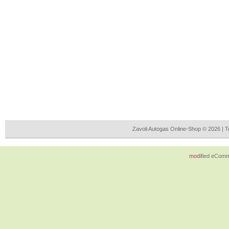
Zavoli Autogas Online-Shop © 2026 | 
mod
ified eCom