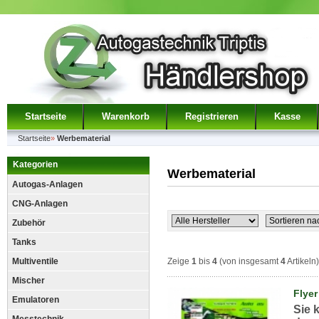
Startseite
Warenkorb
Registrieren
Kasse
Startseite
»
Werbematerial
Kategorien
Werbematerial
Autogas-Anlagen
CNG-Anlagen
Zubehör
Tanks
Multiventile
Zeige
1
bis
4
(von insgesamt
4
Artikeln)
Mischer
Flyer
Emulatoren
Sie 