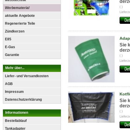
Messtechnik
derz
( )
Werbematerial
Lieferz
aktuelle Angebote
Regenerierte Teile
Zündkerzen
Adap
E85
Sie 
E-Gas
derz
Garantie
( )
Lieferz
Mehr über...
Liefer- und Versandkosten
AGB
Impressum
Kotf
Datenschutzerklärung
Sie 
derz
( )
Informationen
Lieferz
Bestellablauf
Tankadapter