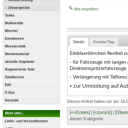
flexible Leitung
Steuergeräte
Bild vergrößern
Tanks
Multiventile
Mischer
Emulatoren
Details
Kunden-Tipp
Messtechnik
Einblasröhrchen flexibel zu
Werbematerial
- für Fahrzeuge mit langen
aktuelle Angebote
Direkteinspritzerfahrzeuge
Regenerierte Teile
- Verlängerung mit Teflons
Zündkerzen
• zur Umrüstung auf A
E85
E-Gas
Garantie
Diesen Artikel haben wir am 18
[<<Erstes]
|
[<zurück]
|
[Übers
Mehr über...
dieser Kategorie
Liefer- und Versandkosten