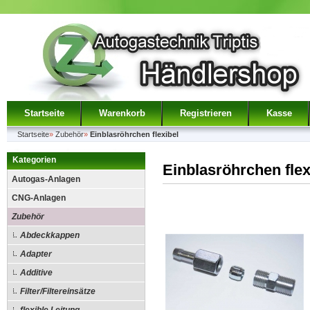
Startseite
Warenkorb
Registrieren
Kasse
Startseite
»
Zubehör
»
Einblasröhrchen flexibel
Kategorien
Einblasröhrchen flex
Autogas-Anlagen
CNG-Anlagen
Zubehör
Abdeckkappen
Adapter
Additive
Filter/Filtereinsätze