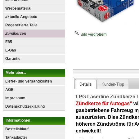
Messtechnik
Werbematerial
aktuelle Angebote
Regenerierte Teile
Zündkerzen
Bild vergrößern
E85
E-Gas
Garantie
Mehr über...
Liefer- und Versandkosten
Details
Kunden-Tipp
AGB
LPG Laserline Zündkerze
Impressum
Zündkerze für Autogas"
wi
Datenschutzerklärung
gasbetriebene Fahrzeug mit
auszurüsten. Dies Zündker
Informationen
höheren Zündströme für A
Bestellablauf
entwickelt!
Tankadapter