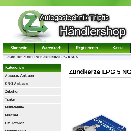
Startseite
Warenkorb
Registrieren
Kasse
Startseite
»
Zündkerzen
»
Zündkerze LPG 5 NGK
Kategorien
Zündkerze LPG 5 N
Autogas-Anlagen
CNG-Anlagen
Zubehör
Tanks
Multiventile
Mischer
Emulatoren